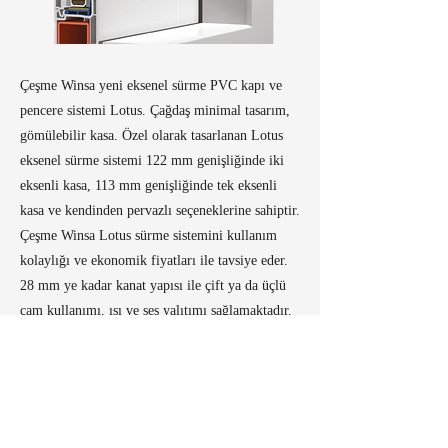
Çeşme Winsa yeni eksenel sürme PVC kapı ve
pencere sistemi Lotus. Çağdaş minimal tasarım,
gömülebilir kasa. Özel olarak tasarlanan Lotus
eksenel sürme sistemi 122 mm genişliğinde iki
eksenli kasa, 113 mm genişliğinde tek eksenli
kasa ve kendinden pervazlı seçeneklerine sahiptir.
Çeşme Winsa Lotus sürme sistemini kullanım
kolaylığı ve ekonomik fiyatları ile tavsiye eder.
28 mm ye kadar kanat yapısı ile çift ya da üçlü
cam kullanımı, ısı ve ses yalıtımı sağlamaktadır.
Kanatlar kasa içine gömülü olduğu için
kanatların dışarıya çıkıntısı görülmez. Estetik
minimal hatlara sahip şık tasarımı olan LOTUS
sürme sistemi, düşük kasa ve kanat profil
yüksekliğiyle daha fazla cam alanına sahiptir.