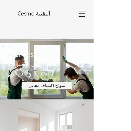
Cesme التقنية
البناء Cesme
الأعمال المنزلية
التجديد والديكور
نموذج اكتشاف مجاني