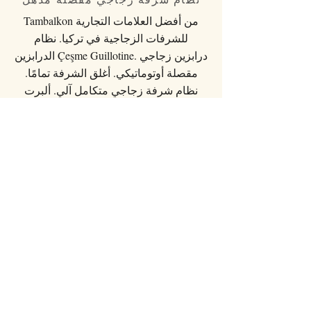
Tambalkon من أفضل العلامات التجارية
للشرفات الزجاجية في تركيا. نظام
الدرابزين Çeşme Guillotine. درابزين زجاجي
مقصلة أوتوماتيكي. أغلق الشرفة تمامًا.
نظام شرفة زجاجي متكامل آلي. ألبرت
جيناو تامبالكون. يضمن Tambalkon® أعلى
عزل للهواء والماء والرياح والصوت في
فئته. ولت الأيام الممطرة والباردة.