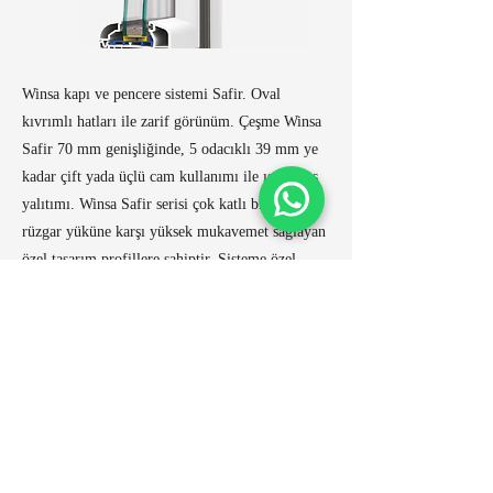
Winsa kapı ve pencere sistemi Safir. Oval
kıvrımlı hatları ile zarif görünüm. Çeşme Winsa
Safir 70 mm genişliğinde, 5 odacıklı 39 mm ye
kadar çift yada üçlü cam kullanımı ile ısı ve ses
yalıtımı. Winsa Safir serisi çok katlı binalarda
rüzgar yüküne karşı yüksek mukavemet sağlayan
özel tasarım profillere sahiptir. Sisteme özel
tasarlanan damlalıklı kanat ve kendinden pervazlı
kasa profili seçeneği ile iç yüzeylerde görsel
bütünlük sağlar. Çeşme Winsa Safir serisi kapı ve
pencere.
Önceki
Sonraki