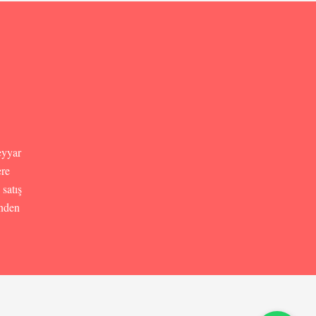
eyyar
ere
satış
inden