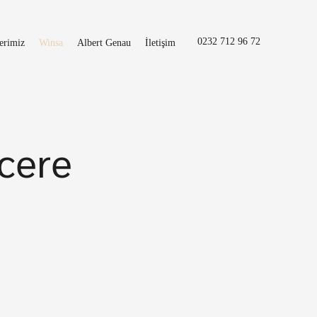
0232 712 96 72
erimiz
Winsa
Albert Genau
İletişim
cere