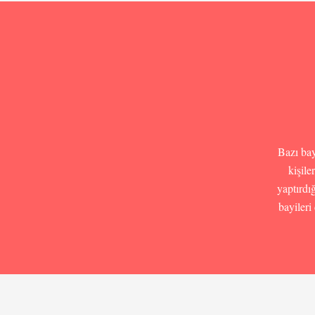
Bazı bay
kişil
yaptırdı
bayileri