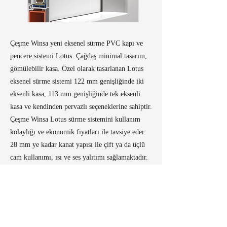
Çeşme Winsa yeni eksenel sürme PVC kapı ve
pencere sistemi Lotus. Çağdaş minimal tasarım,
gömülebilir kasa. Özel olarak tasarlanan Lotus
eksenel sürme sistemi 122 mm genişliğinde iki
eksenli kasa, 113 mm genişliğinde tek eksenli
kasa ve kendinden pervazlı seçeneklerine sahiptir.
Çeşme Winsa Lotus sürme sistemini kullanım
kolaylığı ve ekonomik fiyatları ile tavsiye eder.
28 mm ye kadar kanat yapısı ile çift ya da üçlü
cam kullanımı, ısı ve ses yalıtımı sağlamaktadır.
Kanatlar kasa içine gömülü olduğu için
kanatların dışarıya çıkıntısı görülmez. Estetik
minimal hatlara sahip şık tasarımı olan LOTUS
sürme sistemi, düşük kasa ve kanat profil
yüksekliğiyle daha fazla cam alanına sahiptir.