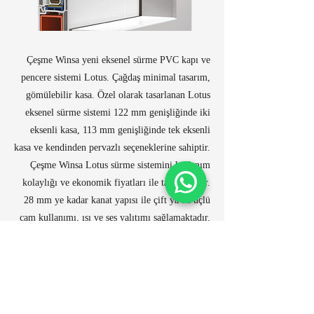
Çeşme Winsa yeni eksenel sürme PVC kapı ve
pencere sistemi Lotus. Çağdaş minimal tasarım,
gömülebilir kasa. Özel olarak tasarlanan Lotus
eksenel sürme sistemi 122 mm genişliğinde iki
eksenli kasa, 113 mm genişliğinde tek eksenli
kasa ve kendinden pervazlı seçeneklerine sahiptir.
Çeşme Winsa Lotus sürme sistemini kullanım
kolaylığı ve ekonomik fiyatları ile tavsiye eder.
28 mm ye kadar kanat yapısı ile çift ya da üçlü
cam kullanımı, ısı ve ses yalıtımı sağlamaktadır.
Kanatlar kasa içine gömülü olduğu için
kanatların dışarıya çıkıntısı görülmez. Estetik
minimal hatlara sahip şık tasarımı olan LOTUS
sürme sistemi, düşük kasa ve kanat profil
yüksekliğiyle daha fazla cam alanına sahiptir.